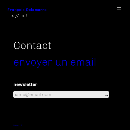
Aller
François Delamarre
au
. -> // -> !
contenu
Contact
envoyer un email
newsletter
facebook